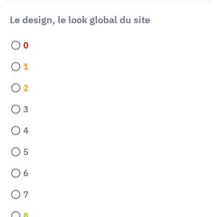
Le design, le look global du site
0
1
2
3
4
5
6
7
8