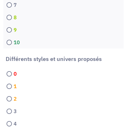
7
8
9
10
Différents styles et univers proposés
0
1
2
3
4