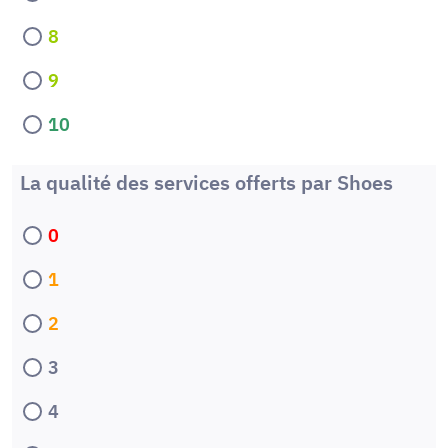
8
9
10
La qualité des services offerts par Shoes
0
1
2
3
4