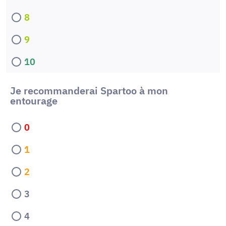
8
9
10
Je recommanderai Spartoo à mon
entourage
0
1
2
3
4